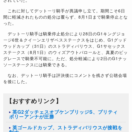
これに対してデットーリ騎手が異議申し立て。期間こそ6日
間に軽減されたものの処分は覆らず、8月1日まで騎乗停止とな
った。
デットーリ騎手は騎乗停止処分により28日のG1キングジョ
ージ6世＆クイーンエリザベスステークスをはじめ、G1グッド
ウッドカップ（31日）のストラディバリウス、G1サセックス
ステークス（8月1日）のウィズアウトパロールと、真夏のビッ
グレースで騎乗不可能に。ただ、処分軽減により2日のG1ナッ
ソーステークスには騎乗できる。
なお、デットーリ騎手は評決後にコメントを残さず公聴会場
を後にした。
【おすすめリンク】
英G2ダッチェスオブケンブリッジS、プリティ
ポリーアンナが圧勝
英ゴールドカップ、ストラディバリウスが接戦を