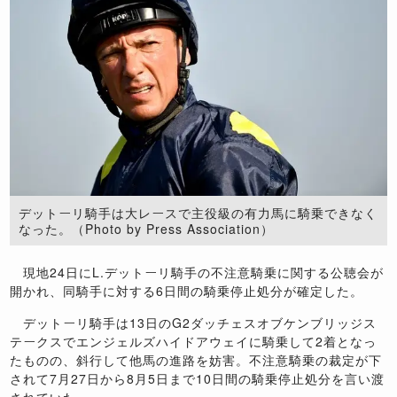
デットーリ騎手は大レースで主役級の有力馬に騎乗できなく
なった。（Photo by Press Association）
現地24日にL.デットーリ騎手の不注意騎乗に関する公聴会が
開かれ、同騎手に対する6日間の騎乗停止処分が確定した。
デットーリ騎手は13日のG2ダッチェスオブケンブリッジス
テークスでエンジェルズハイドアウェイに騎乗して2着となっ
たものの、斜行して他馬の進路を妨害。不注意騎乗の裁定が下
されて7月27日から8月5日まで10日間の騎乗停止処分を言い渡
されていた。