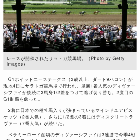
レースが開催されたサラトガ競馬場。（Photo by Getty
Images）
G1ホイットニーステークス（3歳以上、ダート9ハロン）が
現地4日にサラトガ競馬場で行われ、単勝1番人気のディヴァー
シファイが後続に3馬身1/2差をつけて逃げ切り勝ち。2度目の
G1制覇を飾った。
2着に日本での種牡馬入りが決まっているマインドユアビス
ケッツ（2番人気）、さらに1/2差の3着にはディスクリートラ
ヴァー（7番人気）が続いた。
ベラミーロード産駒のディヴァーシファイは3連勝で今季4戦