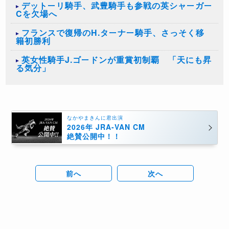
デットーリ騎手、武豊騎手も参戦の英シャーガー
Cを欠場へ
フランスで復帰のH.ターナー騎手、さっそく移
籍初勝利
英女性騎手J.ゴードンが重賞初制覇 「天にも昇
る気分」
なかやまきんに君出演
2026年 JRA-VAN CM
絶賛公開中！！
前へ
次へ