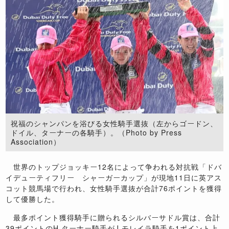
祝福のシャンパンを浴びる女性騎手選抜（左からゴードン、
ドイル、ターナーの各騎手）。（Photo by Press
Association）
世界のトップジョッキー12名によって争われる対抗戦「ドバ
イデューティフリー シャーガーカップ」が現地11日に英アス
コット競馬場で行われ、女性騎手選抜が合計76ポイントを獲得
して優勝した。
最多ポイント獲得騎手に贈られるシルバーサドル賞は、合計
39ポイントのH.ターナー騎手がJ.モレイラ騎手を1ポイント上