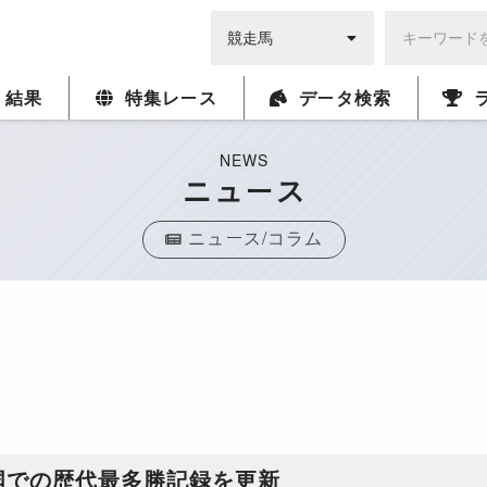
・結果
特集レース
データ検索
NEWS
ニュース
ニュース/コラム
国での歴代最多勝記録を更新