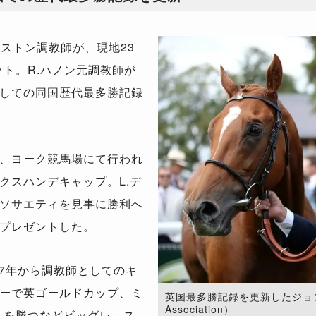
ストン調教師が、現地23
ット。R.ハノン元調教師が
しての同国歴代最多勝記録
、ヨーク競馬場にて行われ
クスハンデキャップ。L.デ
ソサエティを見事に勝利へ
プレゼントした。
87年から調教師としてのキ
ーで英ゴールドカップ、ミ
英国最多勝記録を更新したジョンスト
Association）
ーを勝つなどビッグレース