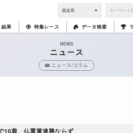
・結果
特集レース
データ検索
NEWS
ニュース
ニュース/コラム
で10着、仏重賞連勝ならず