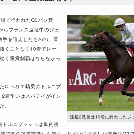
場で行われたG3パン賞
本からフランス遠征中のジェ
番手を追走したものの、直
抜くことなく10着でレー
続く重賞制覇はならなかっ
O.ペリエ騎乗のトルニブ
。2着争いはスパデイがイン
た。
遠征2戦目は10着に終わったジェニア
馬トルニブッシュは重賞初
連勝で初の準重賞勝ちを飾り、ドイツに遠征した前走はG2