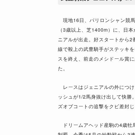
現地16日、パリロンシャン競馬
（3歳以上、芝1400m）に、日
ニアルが出走。好スタートから2
線で鞍上の武豊騎手がステッキを
スを終え、前走のメシドール賞に
た。
レースはジェニアルの外につけた
ッシュが1/2馬身抜け出して快勝
ズオブコートの追撃をクビ差封じ
ドリームアヘッド産駒の4歳牡
制覇。今季は5月の始動戦から3