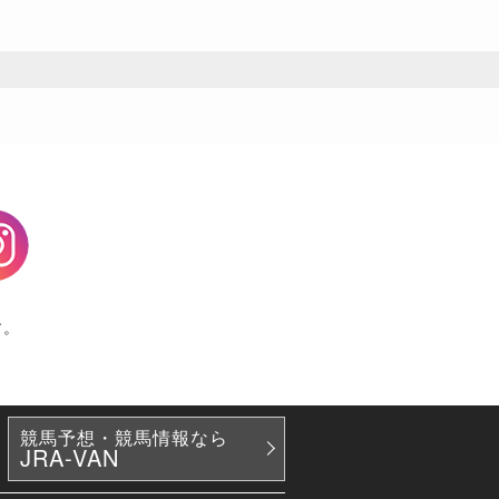
agram
す。
競馬予想・競馬情報なら
JRA-VAN