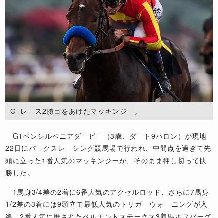
G1レース2勝目をあげたマッキンジー。
G1
ペンシルベニアダービー（
3
歳、ダート
9
ハロン）が現地
22
日にパークスレーシング競馬場で行われ、中間点を過ぎて先
頭に立った
1
番人気のマッキンジーが、そのまま押し切って快
勝した。
1
馬身
3/4
差の
2
着に
6
番人気のアクセルロッド、さらに
7
馬身
1/2
差の
3
着には
9
頭立て最低人気のトリガーウォーニングが入
線。
2
番人気に推されたベルモントステークス
3
着馬ホフバーグ