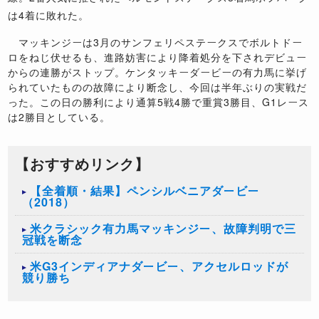
は
4
着に敗れた。
マッキンジーは
3
月のサンフェリペステークスでボルトドー
ロをねじ伏せるも、進路妨害により降着処分を下されデビュー
からの連勝がストップ。ケンタッキーダービーの有力馬に挙げ
られていたものの故障により断念し、今回は半年ぶりの実戦だ
った。この日の勝利により通算
5
戦
4
勝で重賞
3
勝目、
G1
レース
は
2
勝目としている。
【おすすめリンク】
【全着順・結果】ペンシルベニアダービー
（2018）
米クラシック有力馬マッキンジー、故障判明で三
冠戦を断念
米G3インディアナダービー、アクセルロッドが
競り勝ち