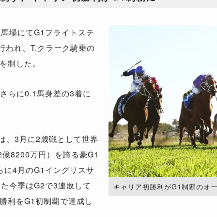
馬場にてG1フライトステ
が行われ、T.クラーク騎乗の
を制した。
さらに0.1馬身差の3着に
は、3月に2歳戦として世界
億8200万円）を誇る豪G1
らに4月のG1イングリスサ
た今季はG2で3連敗して
キャリア初勝利がG1制覇のオ
勝利をG1初制覇で達成し