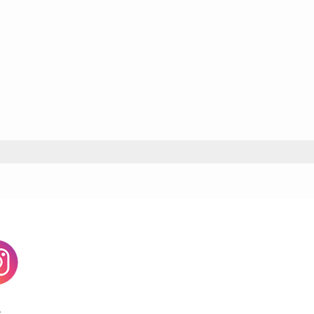
agram
す。