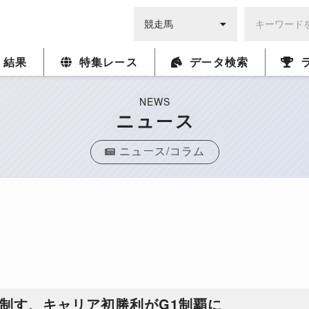
・結果
特集レース
データ検索
NEWS
ニュース
ニュース/コラム
制す、キャリア初勝利がG1制覇に