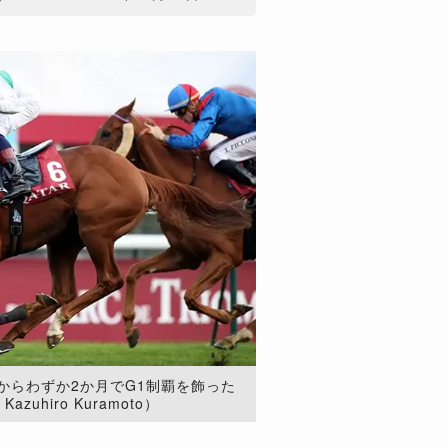
からわずか2か月でG1制覇を飾った
zuhiro Kuramoto）