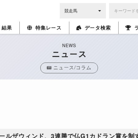
・結果
特集レース
データ検索
NEWS
ニュース
ニュース/コラム
ールザウィンド、3連勝で仏G1カドラン賞を制