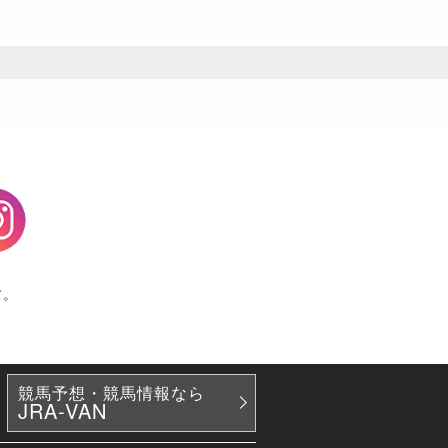
agram
す。
競馬予想・競馬情報なら
JRA-VAN