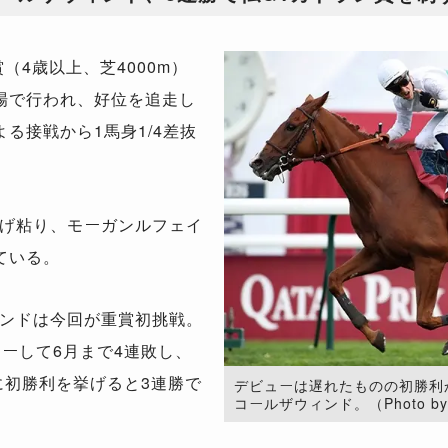
4歳以上、芝4000m）
場で行われ、好位を追走し
る接戦から1馬身1/4差抜
げ粘り、モーガンルフェイ
ている。
ンドは今回が重賞初挑戦。
ーして6月まで4連敗し、
に初勝利を挙げると3連勝で
デビューは遅れたものの初勝利
コールザウィンド。（Photo by Ka