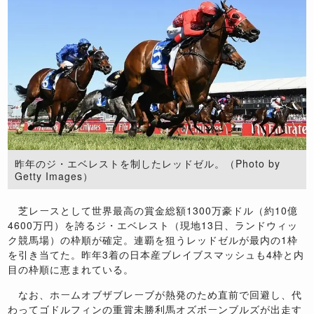
昨年のジ・エベレストを制したレッドゼル。（Photo by
Getty Images）
芝レースとして世界最高の賞金総額1300万豪ドル（約10億
4600万円）を誇るジ・エベレスト（現地13日、ランドウィッ
ク競馬場）の枠順が確定。連覇を狙うレッドゼルが最内の1枠
を引き当てた。昨年3着の日本産ブレイブスマッシュも4枠と内
目の枠順に恵まれている。
なお、ホームオブザブレーブが熱発のため直前で回避し、代
わってゴドルフィンの重賞未勝利馬オズボーンブルズが出走す