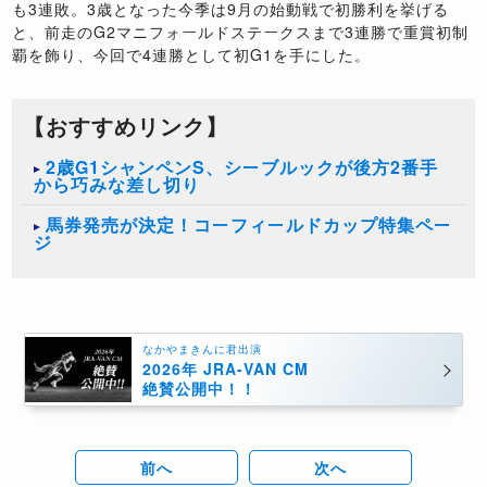
も
3
連敗。
3
歳となった今季は
9
月の始動戦で初勝利を挙げる
と、前走の
G2
マニフォールドステークスまで
3
連勝で重賞初制
覇を飾り、今回で
4
連勝として初
G1
を手にした。
【おすすめリンク】
2歳G1シャンペンS、シーブルックが後方2番手
から巧みな差し切り
馬券発売が決定！コーフィールドカップ特集ペー
ジ
なかやまきんに君出演
2026年 JRA-VAN CM
絶賛公開中！！
前へ
次へ