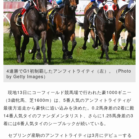
4連勝でG1初制覇したアンフィトライティ（左）。（Photo
by Getty Images）
現地
13
日にコーフィールド競馬場で行われた豪
1000
ギニー
（
3
歳牝馬、芝
1600m
）は、
5
番人気のアンフィトライティが
最後方追走から豪快に追い込みを決めた。
0.2
馬身差の
2
着に殿
14
番人気タイのファンダメンタリスト、さらに
1.25
馬身差の
3
着には
6
番人気タイのシーブルックが続いている。
セブリング産駒のアンフィトライティは
3
月にデビューする