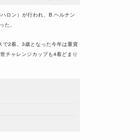
5ハロン）が行われ、B.ヘルナン
だった。
スで2着。3歳となった今年は重賞
2世チャレンジカップも4着どまり