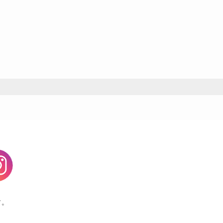
agram
す。