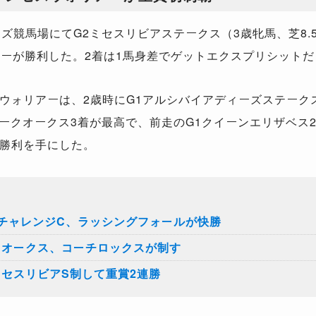
ズ競馬場にてG2ミセスリビアステークス（3歳牝馬、芝8.
リアーが勝利した。2着は1馬身差でゲットエクスプリシット
ウォリアーは、2歳時にG1アルシバイアディーズステーク
パークオークス3着が最高で、前走のG1クイーンエリザベス
勝利を手にした。
世チャレンジC、ラッシングフォールが快勝
クオークス、コーチロックスが制す
ミセスリビアS制して重賞2連勝