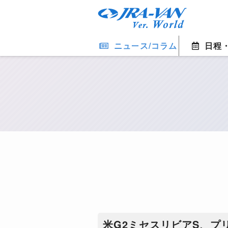
ニュース/コラム
日程
米G2ミセスリビアS、プ