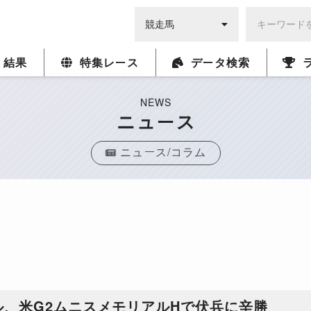
・結果
特集レース
データ検索
NEWS
ニュース
ニュース/コラム
、米G2ムニスメモリアルHで伏兵に辛勝