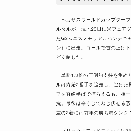
ペガサスワールドカップターフ
ルタルが、現地23日に米フェア
たG2ムニスメモリアルハンデキ
ン）に出走。ゴールで首の上げ下
どく制した。
単勝1.3倍の圧倒的支持を集め
ルは終始2番手を追走し、逃げた
フを直線半ばで捕らえるも、相手
抗。最後は辛うじてねじ伏せる形に
差の3着には前年の勝ち馬シンク
ブリックスアンドモルタルは20