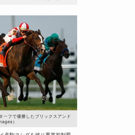
ターフで優勝したブリックスアンド
mages）
ライ産駒ヨシダを破り重賞初制覇。