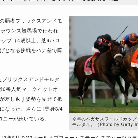
の覇者ブリックスアンドモ
グラウンズ競馬場で行われ
ャップ（4歳以上、芝9ハロ
げとなる接戦をハナ差で際
たブリックスアンドモルタ
殿6番人気マークイットオ
が差し返す姿勢を見せて抵
なった。さらに1馬身3/4
ロニーが続いている。
今年のペガサスワールドカップ
モルタル。（Photo by Getty I
17年8月のG2ホールオブフェームステークスでハーツク