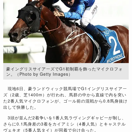
豪イングリスサイアーズでG1初制覇を飾ったマイクロフォ
ン。（Photo by Getty Images）
現地6日、豪ランドウィック競馬場でG1イングリスサイアー
ズ（2歳、芝1400m）が行われ、馬群の中から直線で内を突い
た2番人気マイクロフォンが、ゴール前の混戦から0.8馬身抜け
出して快勝した。
3頭が並んだ2着争いを1番人気ラヴィングギャビーが制し、
さらに0.1馬身差の3着をカイアミシ（4番人気）とキャステル
ヴェキオ（5番人気タイ）が同着で分け合った。