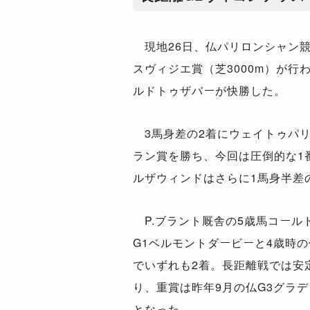
現地26日、仏パリロンシャン競
スヴィジエ賞（芝3000m）が行
ルドトゥザバーが快勝した。
3馬身差の2着にウェイトゥパリ
ラン賞を勝ち、今回は圧倒的な1
ルザウィンドはさらに1馬身半差
P.ブラント厩舎の5歳馬コール
G1ベルモントダービーと4歳時の
でいずれも2着。長距離戦では安
り、重賞は昨年9月の仏G3グラ
となった。