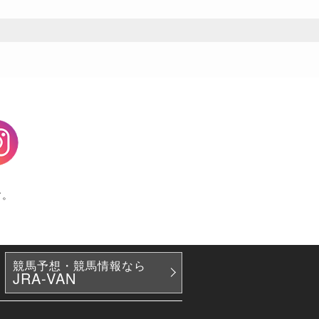
agram
す。
競馬予想・競馬情報なら
JRA-VAN