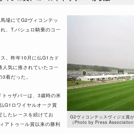
馬場にてG2ヴィコンテッ
われ、T.バシュロ騎乗のコー
ス。昨年10月に仏G1カド
番人気に推されていたコー
の3着だった。
ドトゥザバーは、3歳時の米
仏G1ロワイヤルオーク賞
定したレースを続けてお
G2ヴィコンテッスヴィジエ賞
（Photo by Press Associatio
ディアトゥール賞以来の勝利