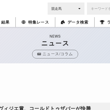
・結果
特集レース
データ検索
NEWS
ニュース
ニュース/コラム
スヴィジエ賞、コールドトゥザバーが快勝