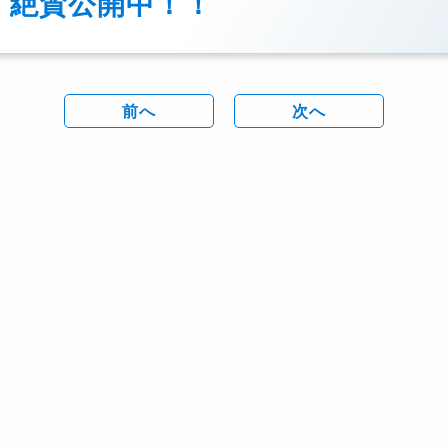
絶賛公開中！！
前へ
次へ