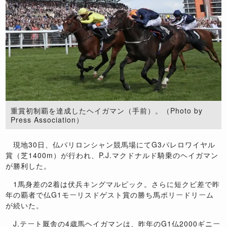
重賞初制覇を達成したヘイガマン（手前）。（Photo by
Press Association）
現地30日、仏パリロンシャン競馬場にてG3パレロワイヤル
賞（芝1400m）が行われ、P.J.マクドナルド騎乗のヘイガマン
が勝利した。
1馬身差の2着は伏兵キングマルピック。さらに短クビ差で昨
年の覇者で仏G1モーリスドゲスト賞の勝ち馬ポリードリーム
が続いた。
J.テート厩舎の4歳馬ヘイガマンは、昨年のG1仏2000ギニー