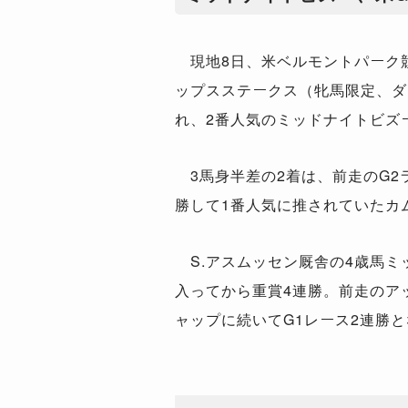
現地8日、米ベルモントパーク競
ップスステークス（牝馬限定、ダ
れ、2番人気のミッドナイトビズ
3馬身半差の2着は、前走のG2
勝して1番人気に推されていたカ
S.アスムッセン厩舎の4歳馬ミ
入ってから重賞4連勝。前走のア
ャップに続いてG1レース2連勝