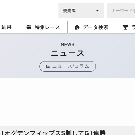
・結果
特集レース
データ検索
NEWS
ニュース
ニュース/コラム
1オグデンフィップスS制してG1連勝