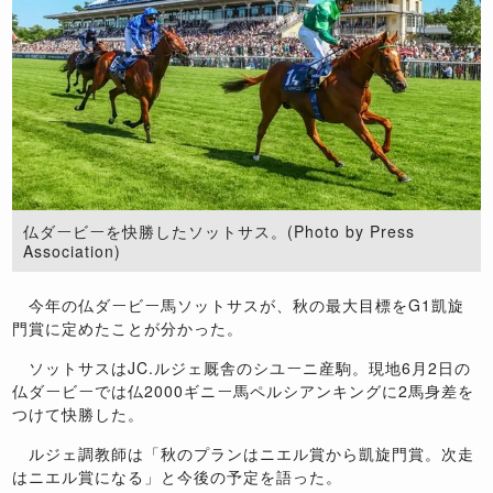
仏ダービーを快勝したソットサス。(Photo by Press
Association)
今年の仏ダービー馬ソットサスが、秋の最大目標をG1凱旋
門賞に定めたことが分かった。
ソットサスはJC.ルジェ厩舎のシユーニ産駒。現地6月2日の
仏ダービーでは仏2000ギニー馬ペルシアンキングに2馬身差を
つけて快勝した。
ルジェ調教師は「秋のプランはニエル賞から凱旋門賞。次走
はニエル賞になる」と今後の予定を語った。