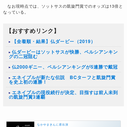
なお現時点では、ソットサスの凱旋門賞でのオッズは13倍と
なっている。
【おすすめリンク】
【全着順・結果】仏ダービー（2019）
仏ダービーはソットサスが快勝、ペルシアンキン
グの二冠阻む
仏2000ギニー、ペルシアンキングが5連勝で戴冠
エネイブルが新たな伝説 BCターフと凱旋門賞
を史上初の連勝！
エネイブルの現役続行が決定、目指すは前人未到
の凱旋門賞3連覇
なかやまきんに君出演