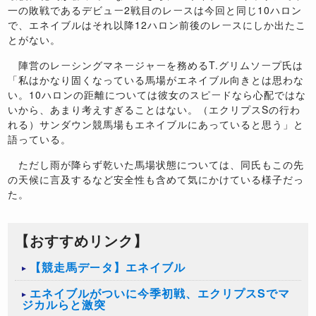
一の敗戦であるデビュー2戦目のレースは今回と同じ10ハロン
で、エネイブルはそれ以降12ハロン前後のレースにしか出たこ
とがない。
陣営のレーシングマネージャーを務めるT.グリムソープ氏は
「私はかなり固くなっている馬場がエネイブル向きとは思わな
い。10ハロンの距離については彼女のスピードなら心配ではな
いから、あまり考えすぎることはない。（エクリプスSの行わ
れる）サンダウン競馬場もエネイブルにあっていると思う」と
語っている。
ただし雨が降らず乾いた馬場状態については、同氏もこの先
の天候に言及するなど安全性も含めて気にかけている様子だっ
た。
【おすすめリンク】
【競走馬データ】エネイブル
エネイブルがついに今季初戦、エクリプスSでマ
ジカルらと激突