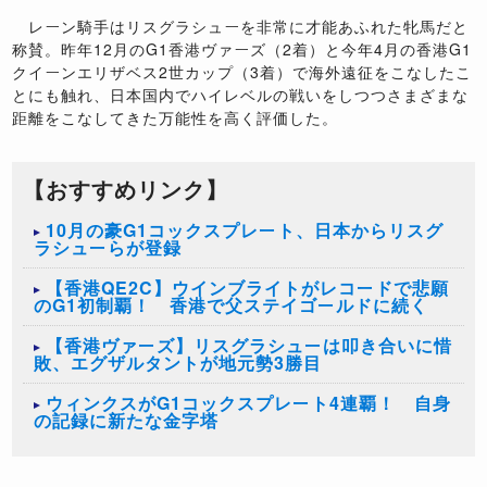
レーン騎手はリスグラシューを非常に才能あふれた牝馬だと
称賛。昨年12月のG1香港ヴァーズ（2着）と今年4月の香港G1
クイーンエリザベス2世カップ（3着）で海外遠征をこなしたこ
とにも触れ、日本国内でハイレベルの戦いをしつつさまざまな
距離をこなしてきた万能性を高く評価した。
【おすすめリンク】
10月の豪G1コックスプレート、日本からリスグ
ラシューらが登録
【香港QE2C】ウインブライトがレコードで悲願
のG1初制覇！ 香港で父ステイゴールドに続く
【香港ヴァーズ】リスグラシューは叩き合いに惜
敗、エグザルタントが地元勢3勝目
ウィンクスがG1コックスプレート4連覇！ 自身
の記録に新たな金字塔