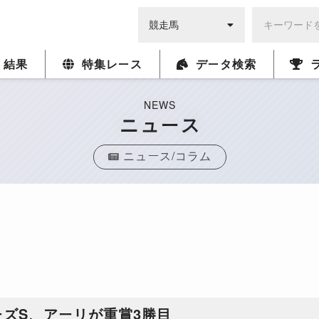
・結果
特集レース
データ検索
NEWS
ニュース
ニュース/コラム
ーズS、アーリが重賞3勝目