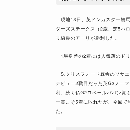
現地13日、英ドンカスター競馬
ダーズステークス（2歳、芝5ハロ
リ騎乗のアーリが勝利した。
1馬身差の2着には人気薄のド
S.クリスフォード厩舎のソサエ
デビュー2戦目だった英G2ノー
利。続く仏G2ロベールパパン賞
ー賞こそ5着に敗れたが、今回で
た。