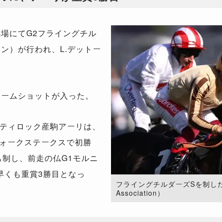
場にてG2フライングチル
ン）が行われ、L.デットー
リームショットが入った。
ティロック産駒アーリは、
フォークステークスで初勝
も制し、前走の仏G1モルニ
早くも重賞3勝目となっ
フライングチルダーズSを制したアー
Association）