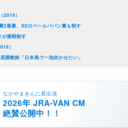
2019）
賞2連勝、G2ロベールパパン賞も制す
リが接戦制す
019）
角居調教師「日本馬で一泡吹かせたい」
なかやまきんに君出演
2026年 JRA-VAN CM
絶賛公開中！！