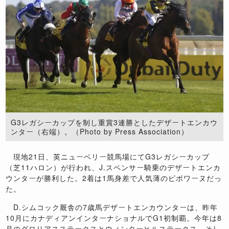
G3レガシーカップを制し重賞3連勝としたデザートエンカウ
ンター（右端）。（Photo by Press Association）
現地21日、英ニューベリー競馬場にてG3レガシーカップ
（芝11ハロン）が行われ、J.スペンサー騎乗のデザートエンカ
ウンターが勝利した。2着は1馬身差で人気薄のピボワーヌだっ
た。
D.シムコック厩舎の7歳馬デザートエンカウンターは、昨年
10月にカナディアンインターナショナルでG1初制覇。今年は8
月のグロリアスステークスとウィンターヒルステークス、そし