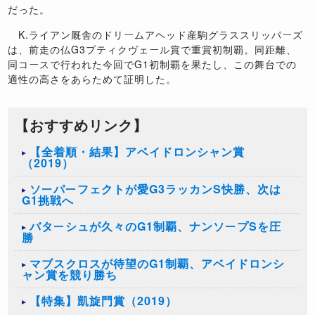
だった。
K.ライアン厩舎のドリームアヘッド産駒グラススリッパーズ
は、前走の仏G3プティクヴェール賞で重賞初制覇。同距離、
同コースで行われた今回でG1初制覇を果たし、この舞台での
適性の高さをあらためて証明した。
【おすすめリンク】
【全着順・結果】アベイドロンシャン賞
（2019）
ソーパーフェクトが愛G3ラッカンS快勝、次は
G1挑戦へ
バターシュが久々のG1制覇、ナンソープSを圧
勝
マブスクロスが待望のG1制覇、アベイドロンシ
ャン賞を競り勝ち
【特集】凱旋門賞（2019）