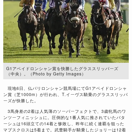
G1アベイドロンシャン賞を快勝したグラススリッパーズ
（中央）。（Photo by Getty Images）
現地6日、仏パリロンシャン競馬場にてG1アベイドロンシャ
ン賞（芝1000m）が行われ、T.イーヴス騎乗のグラススリッパ
ーズが快勝した。
3馬身差の2着は人気薄のソーパーフェクトで、3歳牝馬のワ
ンツーフィニッシュに。圧倒的な1番人気に推されていたバタ
ーシュは16頭立ての14着と惨敗し、昨年に続く連覇を狙った
マブスクロスは5着まで。武豊騎手が騎乗したジョリーは12着