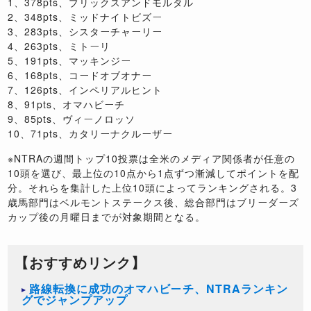
1、378pts、ブリックスアンドモルタル
2、348pts、ミッドナイトビズー
3、283pts、シスターチャーリー
4、263pts、ミトーリ
5、191pts、マッキンジー
6、168pts、コードオブオナー
7、126pts、インペリアルヒント
8、91pts、オマハビーチ
9、85pts、ヴィーノロッソ
10、71pts、カタリーナクルーザー
※NTRAの週間トップ10投票は全米のメディア関係者が任意の
10頭を選び、最上位の10点から1点ずつ漸減してポイントを配
分。それらを集計した上位10頭によってランキングされる。3
歳馬部門はベルモントステークス後、総合部門はブリーダーズ
カップ後の月曜日までが対象期間となる。
【おすすめリンク】
路線転換に成功のオマハビーチ、NTRAランキン
グでジャンプアップ