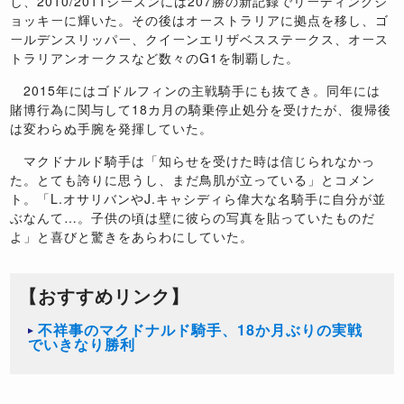
し、2010/2011シーズンには207勝の新記録でリーディングジ
ョッキーに輝いた。その後はオーストラリアに拠点を移し、ゴ
ールデンスリッパー、クイーンエリザベスステークス、オース
トラリアンオークスなど数々のG1を制覇した。
2015年にはゴドルフィンの主戦騎手にも抜てき。同年には
賭博行為に関与して18カ月の騎乗停止処分を受けたが、復帰後
は変わらぬ手腕を発揮していた。
マクドナルド騎手は「知らせを受けた時は信じられなかっ
た。とても誇りに思うし、まだ鳥肌が立っている」とコメン
ト。「L.オサリバンやJ.キャシディら偉大な名騎手に自分が並
ぶなんて…。子供の頃は壁に彼らの写真を貼っていたものだ
よ」と喜びと驚きをあらわにしていた。
【おすすめリンク】
不祥事のマクドナルド騎手、18か月ぶりの実戦
でいきなり勝利