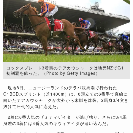
コックスプレート3着馬のテアカウシャークは地元NZでG1
初制覇を飾った。（Photo by Getty Images）
現地8日、ニュージーランドのテラパ競馬場で行われた
G1BCDスプリント（芝1400m）は、8頭立ての6番手で直線に
向いたテアカウシャークが大外から末脚を炸裂。2馬身3/4突き
抜けて圧倒的人気に応えた。
2着に6番人気のザミティゲイターが逃げ粘り、さらに3/4馬
身差の3着には4番人気のキウィアイダが追い込んだ。