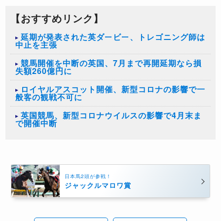
【おすすめリンク】
延期が発表された英ダービー、トレゴニング師は
中止を主張
​競馬開催を中断の英国、7月まで再開延期なら損
失額260億円に
ロイヤルアスコット開催、新型コロナの影響で一
般客の観戦不可に
英国競馬、新型コロナウイルスの影響で4月末ま
で開催中断
日本馬2頭が参戦！
ジャックルマロワ賞