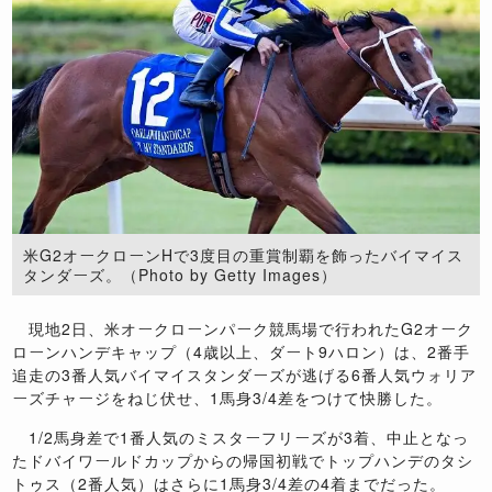
米G2オークローンHで3度目の重賞制覇を飾ったバイマイス
タンダーズ。（Photo by Getty Images）
現地2日、米オークローンパーク競馬場で行われたG2オーク
ローンハンデキャップ（4歳以上、ダート9ハロン）は、2番手
追走の3番人気バイマイスタンダーズが逃げる6番人気ウォリア
ーズチャージをねじ伏せ、1馬身3/4差をつけて快勝した。
1/2馬身差で1番人気のミスターフリーズが3着、中止となっ
たドバイワールドカップからの帰国初戦でトップハンデのタシ
トゥス（2番人気）はさらに1馬身3/4差の4着までだった。