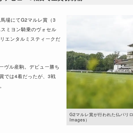
馬場にてG2マルレ賞（3
C.スミヨン騎乗のヴォセル
オリエンタルミスティークだ
ーヴル産駒。デビュー勝ち
賞では4着だったが、3戦
。
G2マルレ賞が行われた仏パリロンシ
Images）