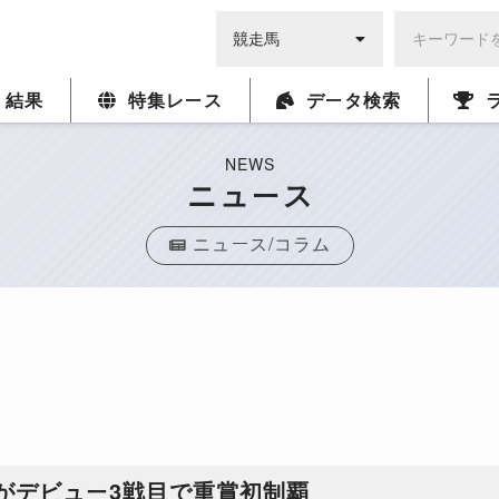
・結果
特集レース
データ検索
NEWS
ニュース
ニュース/コラム
がデビュー3戦目で重賞初制覇