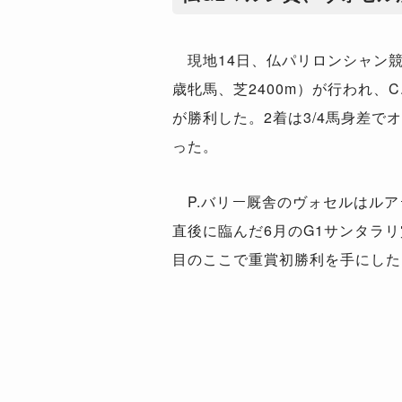
現地14日、仏パリロンシャン競
歳牝馬、芝2400m）が行われ、
が勝利した。2着は3/4馬身差で
った。
P.バリー厩舎のヴォセルはルア
直後に臨んだ6月のG1サンタラリ
目のここで重賞初勝利を手にした