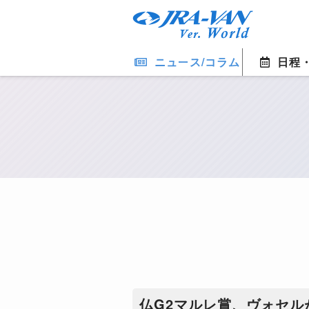
ニュース/コラム
日程
仏G2マルレ賞、ヴォセル