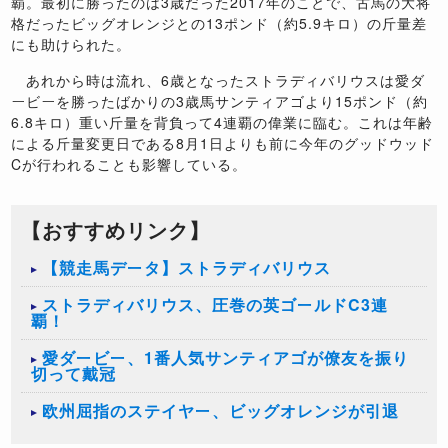
覇。最初に勝ったのは3歳だった2017年のことで、古馬の大将
格だったビッグオレンジとの13ポンド（約5.9キロ）の斤量差
にも助けられた。
あれから時は流れ、6歳となったストラディバリウスは愛ダ
ービーを勝ったばかりの3歳馬サンティアゴより15ポンド（約
6.8キロ）重い斤量を背負って4連覇の偉業に臨む。これは年齢
による斤量変更日である8月1日よりも前に今年のグッドウッド
Cが行われることも影響している。
【おすすめリンク】
【競走馬データ】ストラディバリウス
ストラディバリウス、圧巻の英ゴールドC3連
覇！
愛ダービー、1番人気サンティアゴが僚友を振り
切って戴冠
欧州屈指のステイヤー、ビッグオレンジが引退