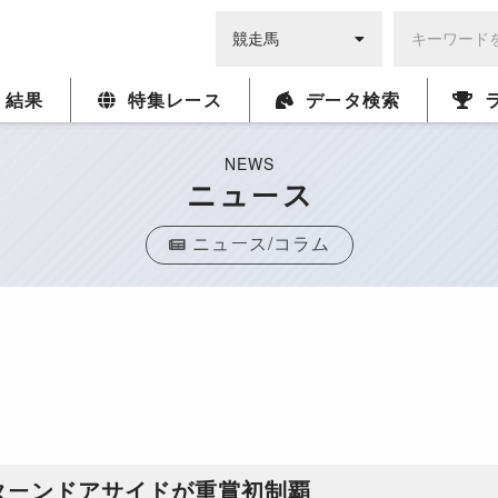
・結果
特集レース
データ検索
NEWS
ニュース
ニュース/コラム
ターンドアサイドが重賞初制覇