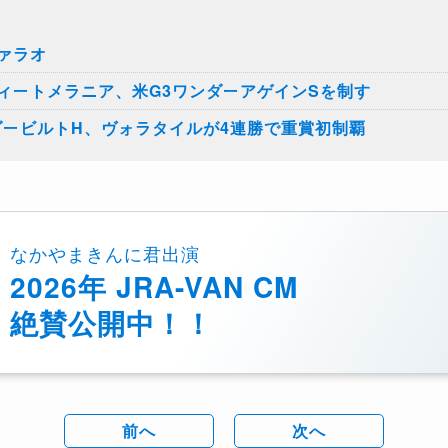
ァラオ
ィートメラニア、米G3ワンダーアゲインSを制す
ダービルトH、ヴォラタイルが4連勝で重賞初制覇
なかやまきんに君出演
2026年 JRA-VAN CM
絶賛公開中！！
前へ
次へ