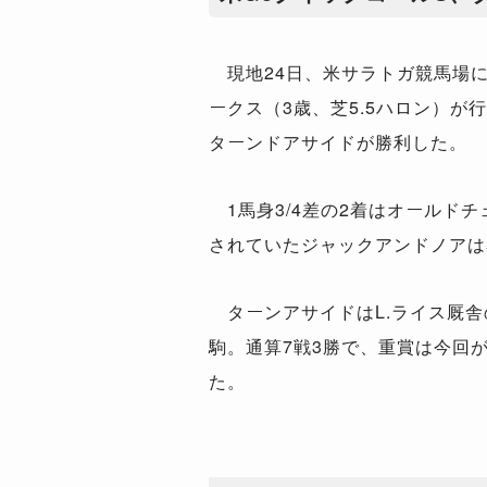
現地
24
日、米サラトガ競馬場
ークス（
3
歳、芝
5.5
ハロン）が行
ターンドアサイドが勝利した。
1
馬身
3/4
差の
2
着はオールドチ
されていたジャックアンドノアは
ターンアサイドは
L.
ライス厩舎
駒。通算
7
戦
3
勝で、重賞は今回
た。