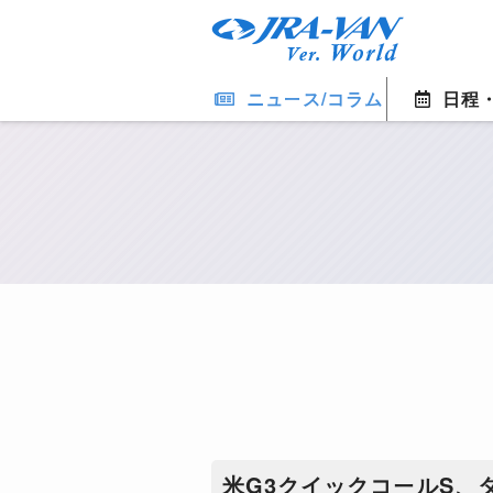
ニュース/コラム
日程
米G3クイックコールS、