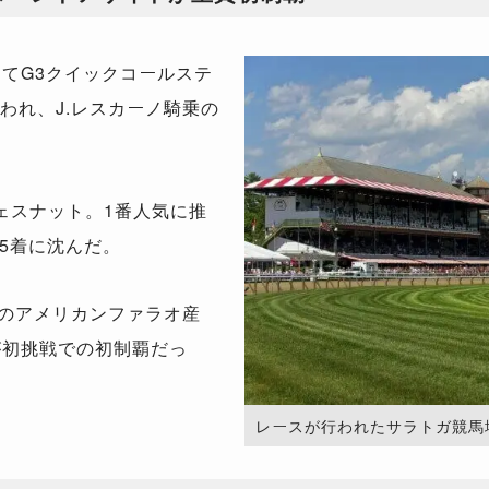
にて
G3
クイックコールステ
われ、
J.
レスカーノ騎乗の
ェスナット。
1
番人気に推
5
着に沈んだ。
のアメリカンファラオ産
が初挑戦での初制覇だっ
レースが行われたサラトガ競馬場。（Ph