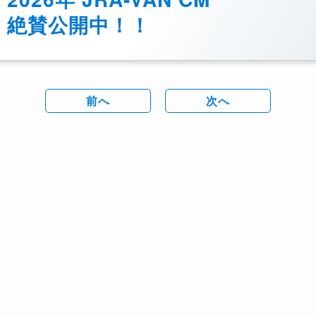
絶賛公開中！！
前へ
次へ