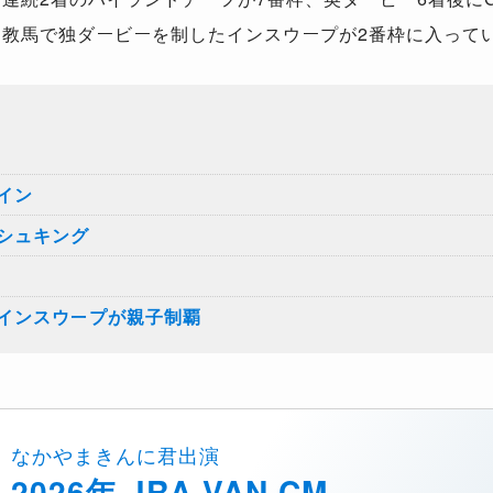
調教馬で独ダービーを制したインスウープが2番枠に入って
）
イン
シュキング
インスウープが親子制覇
なかやまきんに君出演
2026年 JRA-VAN CM