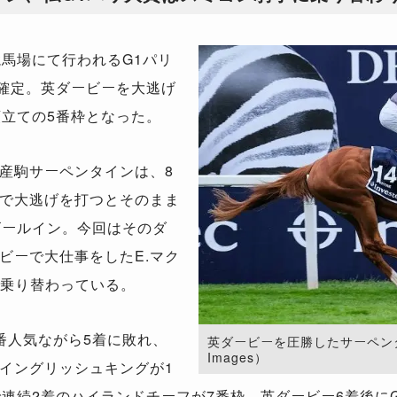
馬場にて行われるG1パリ
が確定。英ダービーを大逃げ
頭立ての5番枠となった。
産駒サーペンタインは、8
で大逃げを打つとそのまま
ゴールイン。今回はそのダ
ビーで大仕事をしたE.マク
に乗り替わっている。
番人気ながら5着に敗れ、
英ダービーを圧勝したサーペンタイン
Images）
イングリッシュキングが1
で連続2着のハイランドチーフが7番枠、英ダービー6着後に