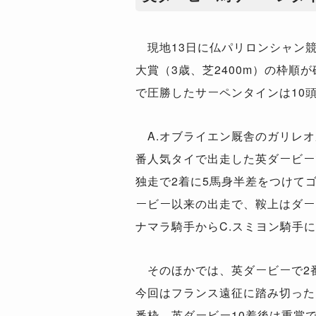
現地13日に仏パリロンシャン競
大賞（3歳、芝2400m）の枠順
で圧勝したサーペンタインは10
A.オブライエン厩舎のガリレオ
番人気タイで出走した英ダービー
独走で2着に5馬身半差をつけて
ービー以来の出走で、鞍上はダー
ナマラ騎手からC.スミヨン騎手
そのほかでは、英ダービーで2
今回はフランス遠征に踏み切った
番枠、英ダービー10着後は重賞