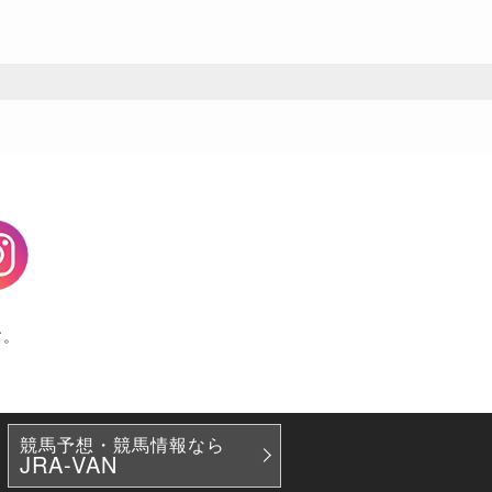
agram
す。
競馬予想・競馬情報なら
JRA-VAN