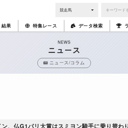
・結果
特集レース
データ検索
NEWS
ニュース
ニュース/コラム
イン、仏G1パリ大賞はスミヨン騎手に乗り替わ