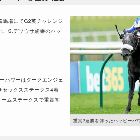
馬場にてG2英チャレンジ
れ、S.デソウサ騎乗のハッ
。
ーパワーはダークエンジェ
サセックスステークス4着
リームステークスで重賞初
。
重賞2連勝を飾ったハッピーパワー。（P