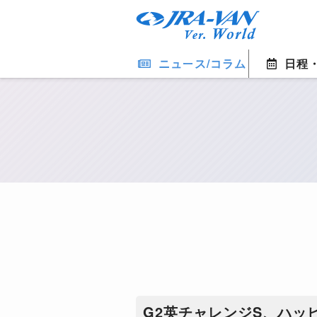
ニュース/コラム
日程
​G2英チャレンジS、ハッ