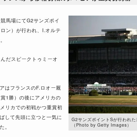
競馬場にてG2サンズポイ
ロン）が行われ、I.オルテ
た。
込んだスピークトゥミーオ
はフランスのF.ロオー厩
重賞1勝）の後にアメリカの
アメリカでの初戦かつ重賞初
ばして先頭に立つと一気に
G2サンズポイントSが行われ
（Photo by Getty Images）
た。