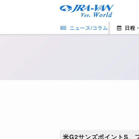
ニュース/コラム
日程
米G2サンズポイントS、