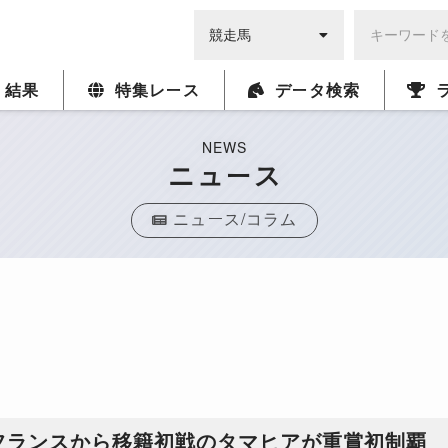
・結果
特集レース
データ検索
NEWS
ニュース
ニュース/コラム
フランスから移籍初戦のタマヒアが重賞初制覇