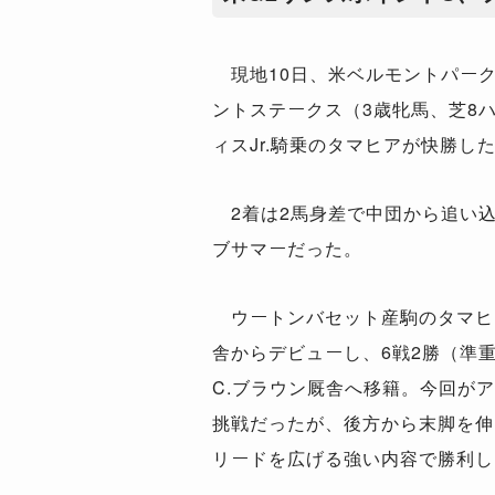
現地10日、米ベルモントパーク
ントステークス（3歳牝馬、芝8ハ
ィスJr.騎乗のタマヒアが快勝し
2着は2馬身差で中団から追い
ブサマーだった。
ウートンバセット産駒のタマヒア
舎からデビューし、6戦2勝（準
C.ブラウン厩舎へ移籍。今回が
挑戦だったが、後方から末脚を伸
リードを広げる強い内容で勝利し