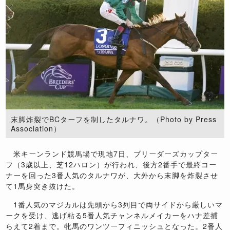
末脚炸裂でBCターフを制したタルナワ。（Photo by Press
Association）
米キーンランド競馬場で現地7日、ブリーダーズカップター
フ（3歳以上、芝12ハロン）が行われ、後方2番手で最終コー
ナーを回った3番人気のタルナワが、大外から末脚を炸裂させ
て1馬身突き抜けた。
1番人気のマジカルは先頭から3列目で両サイドから厳しいマ
ークを受け、逃げ粘る5番人気チャンネルメイカーをハナ差捕
らえて2着まで。牝馬のワンツーフィニッシュとなった。2番人