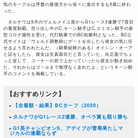
気のモーグルは序盤の最後方から徐々に進出するも5着に終わ
った。
タルナワは9月のヴェルメイユ賞からG1レース3連勝で7度目
の重賞制覇。売り出し中のC.キーン騎手はC.スミヨン騎手の新
型コロナ陽性を受け、代打騎乗でのBC初勝利となった。BC公
式サイトは「ウェルド調教師にゲートを出したら彼女の気に任
せるよう言われたんだ。（騎乗経験のある）オイシン・オーア
と話をしたら、彼女は生真面目だと言っていた。向正面でちょ
っと促して、コーナーの前で上がっていったら彼女が動き始め
た。それからはゴールまで無理なく走れたよ」というキーン騎
手のコメントを掲載している。
【おすすめリンク】
【全着順・結果】BCターフ（2020）
タルナワがG1レース2連勝、オペラ賞も競り勝ち
G1英チャンピオンS、アデイブが雪辱果たしマ
ジカルの連覇ならず