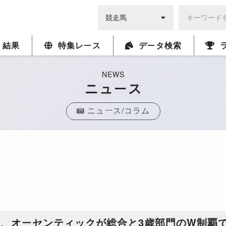
・結果
特集レース
データ検索
NEWS
ニュース
ニュース/コラム
計、オーセンティックが総合と3歳部門のW制覇