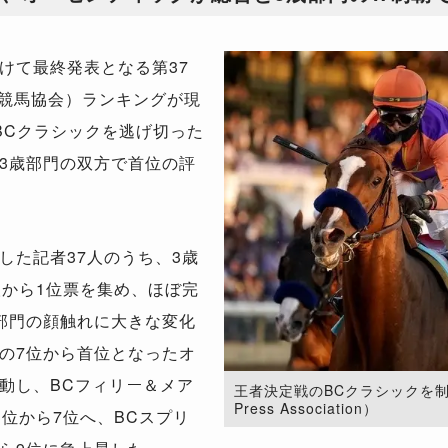
けて最終発表となる第37
ド競馬協会）ランキングが現
BCクラシックを逃げ切った
3歳部門の双方で首位の評
た記者37人のうち、3歳
人から1位票を集め、ほぼ完
部門の顔触れに大きな変化
の7位から首位となったオ
動し、BCフィリー＆メア
王者決定戦のBCクラシックを制し
Press Association）
位から7位へ、BCスプリ