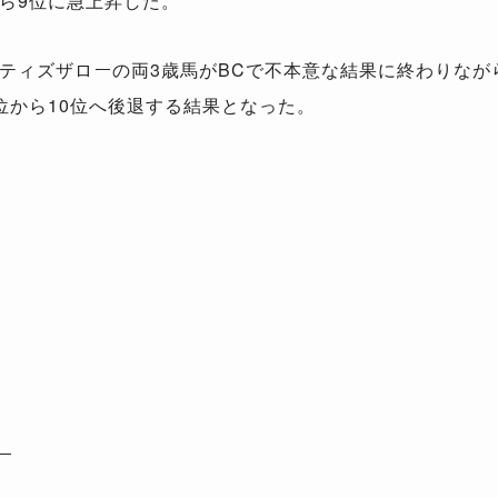
ら9位に急上昇した。
ィズザローの両3歳馬がBCで不本意な結果に終わりなが
位から10位へ後退する結果となった。
ー