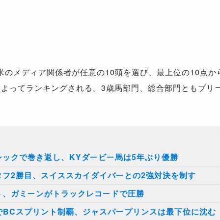
全米のメディア関係者が任意の10頭を選び、最上位の10点
によってランキングされる。3歳馬部門、総合部門ともブリ
シックで巻き返し、KYダービー馬は5年ぶり優勝
タフ2勝目、スイススカイダイバーとの2強対決を制す
ト、ガミーンがトラックレコードで圧勝
でBCスプリント制覇、ジャスパープリンスは最下位に沈む