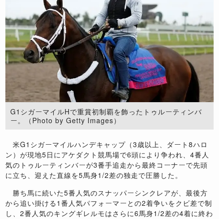
G1シガーマイルHで重賞初制覇を飾ったトゥルーティンバ
ー。（Photo by Getty Images）
米G1シガーマイルハンデキャップ（3歳以上、ダート8ハロ
ン）が現地5日にアケダクト競馬場で6頭により争われ、4番人
気のトゥルーティンバーが3番手追走から最終コーナーで先頭
に立ち、迎えた直線を5馬身1/2差の独走で圧勝した。
勝ち馬に続いた5番人気のスナッパーシンクレアが、最後方
から追い掛ける1番人気パフォーマーとの2着争いをクビ差で制
し、2番人気のキングギレルモはさらに6馬身1/2差の4着に終わ