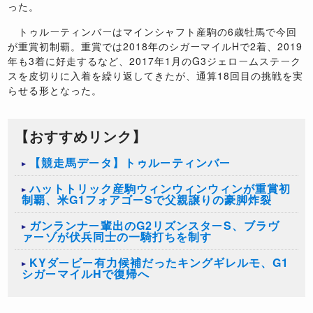
った。
トゥルーティンバーはマインシャフト産駒の6歳牡馬で今回
が重賞初制覇。重賞では2018年のシガーマイルHで2着、2019
年も3着に好走するなど、2017年1月のG3ジェロームステーク
スを皮切りに入着を繰り返してきたが、通算18回目の挑戦を実
らせる形となった。
【おすすめリンク】
【競走馬データ】トゥルーティンバー
ハットトリック産駒ウィンウィンウィンが重賞初
制覇、米G1フォアゴーSで父親譲りの豪脚炸裂
ガンランナー輩出のG2リズンスターS、ブラヴ
ァーゾが伏兵同士の一騎打ちを制す
KYダービー有力候補だったキングギレルモ、G1
シガーマイルHで復帰へ