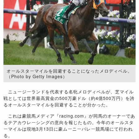
オールスターマイルを回避することになったメロディベル。
（Photo by Getty Images）
ニュージーランドを代表する名牝メロディベルが、芝マイル
戦としては世界最高賞金の
500
万豪ドル（約
4
億
500
万円）を誇
るオールスターマイルを回避することが分かった。
これは豪競馬メディア『
racing.com
』が同馬のオーナーであ
るテアカウレーシングの意向を報じたもの。今年のオールスタ
ーマイルは現地
3
月
13
日に豪ムーニーバレー競馬場にて行われ
る。