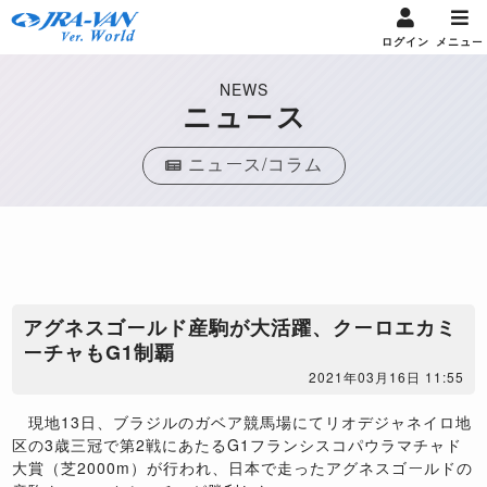
ログイン
メニュー
NEWS
ニュース
ニュース/コラム
アグネスゴールド産駒が大活躍、クーロエカミ
ーチャもG1制覇
2021年03月16日 11:55
現地
13
日、ブラジルのガベア競馬場にてリオデジャネイロ地
区の
3
歳三冠で第
2
戦にあたる
G1
フランシスコパウラマチャド
大賞（芝
2000m
）が行われ、日本で走ったアグネスゴールドの