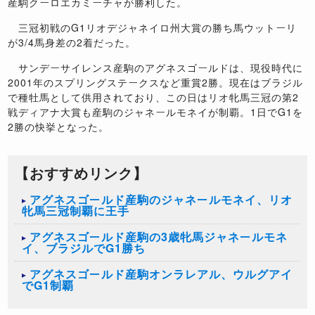
産駒クーロエカミーチャが勝利した。
三冠初戦の
G1
リオデジャネイロ州大賞の勝ち馬ウットーリ
が
3/4
馬身差の
2
着だった。
サンデーサイレンス産駒のアグネスゴールドは、現役時代に
2001
年のスプリングステークスなど重賞
2
勝。現在はブラジル
で種牡馬として供用されており、この日はリオ牝馬三冠の第
2
戦ディアナ大賞も産駒のジャネールモネイが制覇。
1
日で
G1
を
2
勝の快挙となった。
【おすすめリンク】
アグネスゴールド産駒のジャネールモネイ、リオ
牝馬三冠制覇に王手
アグネスゴールド産駒の3歳牝馬ジャネールモネ
イ、ブラジルでG1勝ち
アグネスゴールド産駒オンラレアル、ウルグアイ
でG1制覇