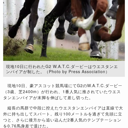
現地10日に行われたG2 W.A.T.C.ダービーはウエスタンエ
ンパイアが制した。（Photo by Press Association）
現地10日、豪アスコット競馬場にてG2のW.A.T.C.ダービー
（3歳、芝2400m）が行われ、1番人気に推されていたウエス
タンエンパイアが末脚を伸ばして差し切った。
縦長の馬群で中段に控えたウエスタンエンパイアは直線で大
外に持ち出してスパート。残り100メートルを過ぎて先頭に立
つと、さらに後方から追い込んだ2番人気のテンプテーション
を0.76馬身差で退けた。