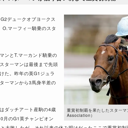
G2デュークオブヨークス
、O.マーフィー騎乗のスタ
ンとT.マーカンド騎乗の
スターマンは最後まで先頭
けた。昨年の英G1ジュラ
ターマンから3馬身半差の
はダッチアート産駒の4歳
重賞初制覇を果たしたスターマン。（P
Association）
0月のG1英チャンピオン
着と大敗したが、それ以来の休み明けだったここで重賞初制