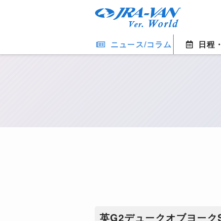
ニュース/コラム
日程
英G2デュークオブヨーク