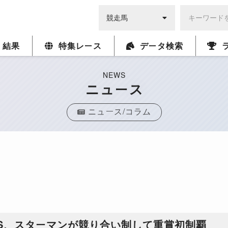
・結果
特集レース
データ検索
NEWS
ニュース
ニュース/コラム
S、スターマンが競り合い制して重賞初制覇