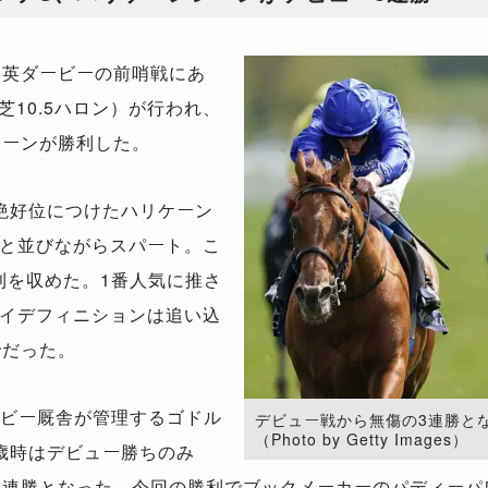
て英ダービーの前哨戦にあ
芝
10.5
ハロン）が行われ、
レーンが勝利した。
絶好位につけたハリケーン
と並びながらスパート。こ
利を収めた。
1
番人気に推さ
イデフィニションは追い込
でだった。
ビー厩舎が管理するゴドル
デビュー戦から無傷の3連勝と
（Photo by Getty Images）
歳時はデビュー勝ちのみ
3
連勝となった。今回の勝利でブックメーカーのパディーパ