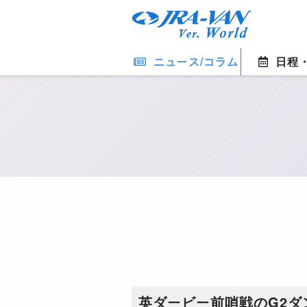
ニュース/コラム
日程
英ダービー前哨戦のG2ダ