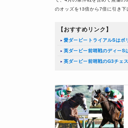
のオッズを
13
倍から
7
倍に引き下
【おすすめリンク】
愛ダービートライアルSはボ
英ダービー前哨戦のディーS
英ダービー前哨戦のG3チェ