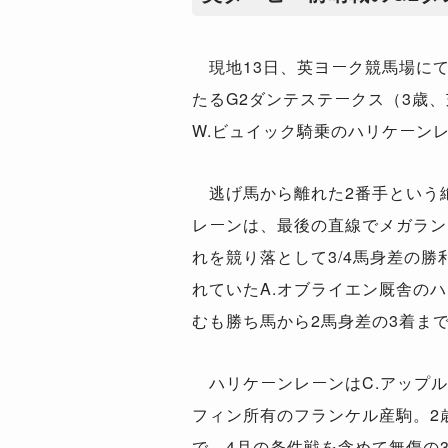
現地
13
日、英ヨーク競馬場に
たる
G2
ダンテステークス（
3
歳、
W.
ビュイック騎乗のハリケーン
逃げ馬から離れた
2
番手という
レーンは、最後の直線でメガラン
れを競り落として
3/4
馬身差の勝
れていた
A.
オブライエン厩舎のハ
むも勝ち馬から
2
馬身差の
3
着ま
ハリケーンレーンは
C.
アップル
フィン所有のフランケル産駒。
2
で、
4
月の条件戦を含めて無傷の