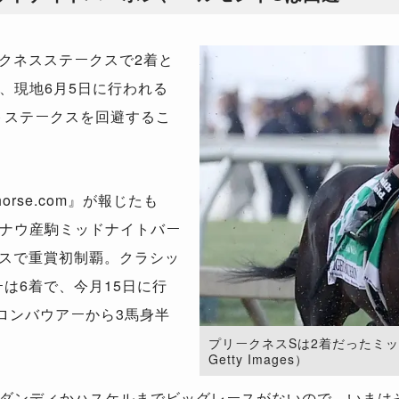
クネスステークスで2着と
、現地6月5日に行われる
トステークスを回避するこ
rse.com』が報じたも
ズナウ産駒ミッドナイトバー
クスで重賞初制覇。クラシッ
は6着で、今月15日に行
ロンバウアーから3馬身半
​プリークネスSは2着だったミッド
Getty Images）
ダンディかハスケルまでビッグレースがないので、いまは