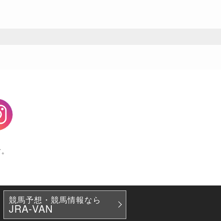
agram
す。
競馬予想・競馬情報なら
JRA-VAN