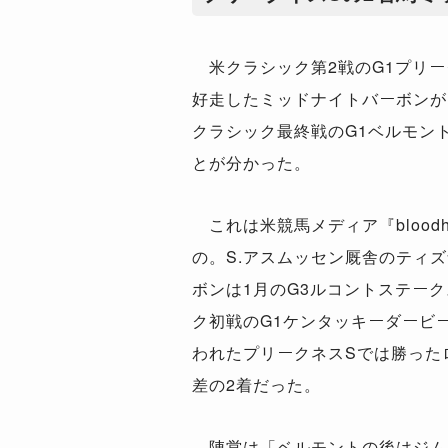
米クラシック第2戦のG1プリー
好走したミッドナイトバーボンが
クラシック最終戦のG1ベルモン
とが分かった。
これは米競馬メディア『bloodho
の。S.アスムッセン厩舎のティ
ボンは1月のG3ルコントステー
ク初戦のG1ケンタッキーダービー
われたプリークネスSでは勝った
差の2着だった。
陣営は「ベルモントの後はジム