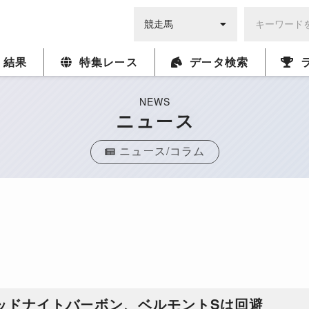
・結果
特集レース
データ検索
NEWS
ニュース
ニュース/コラム
ッドナイトバーボン、ベルモントSは回避