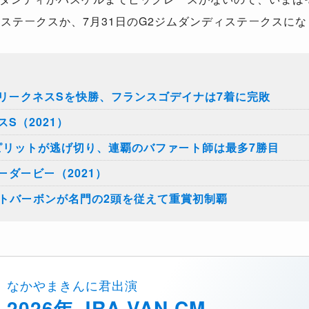
ルステークスか、7月31日のG2ジムダンディステークスに
リークネスSを快勝、フランスゴデイナは7着に完敗
S（2021）
ピリットが逃げ切り、連覇のバファート師は最多7勝目
ダービー（2021）
イトバーボンが名門の2頭を従えて重賞初制覇
なかやまきんに君出演
2026年 JRA-VAN CM