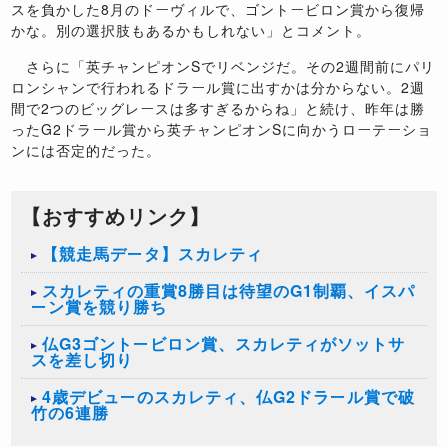
スを負かした8月のドーヴィルで、ゴントービロン賞から復帰
かな。別の選択肢もあるかもしれない」とコメント。
さらに「英チャンピオンSでリベンジだ。その2週間前にパリ
ロンシャンで行われるドラール賞に出すかは分からない。2週
間で2つのビッグレースは多すぎるからね」と続け、昨年は勝
ったG2ドラール賞から英チャンピオンSに向かうローテーショ
ンには否定的だった。
【おすすめリンク】
【競走馬データ】スカレティ
スカレティの重賞8勝目は待望のG1制覇、イスパ
ーン賞を競り勝ち
仏G3ゴントービロン賞、スカレティがソットサ
スを差し切り
4歳デビューのスカレティ、仏G2ドラール賞で破
竹の6連勝