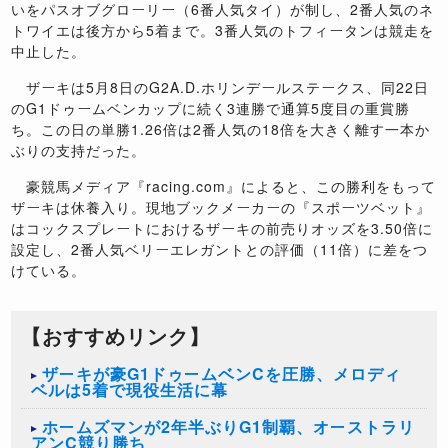
いをパスオブグローリー（6番人気タイ）が制し、2番人気のネ
トワイエは後方から5着まで。3番人気のトフィータンは競走を
中止した。
ザーキは5月8日のG2A.D.ホリンデールステークス、同22日
のG1ドゥームベンカップに続く3連勝で通算5度目の重賞勝
ち。この日の単勝1.26倍は2番人気の18倍を大きく離す一本か
ぶりの支持だった。
豪競馬メディア『racing.com』によると、この勝利をもって
ザーキは休養入り。現地ブックメーカーの『スポーツベット』
はコックスプレートにおけるザーキの前売りオッズを3.50倍に
設定し、2番人気ベリーエレガントとの評価（11倍）に差をつ
けている。
【おすすめリンク】
ザーキが豪G1ドゥームベンCを圧勝、メロディ
ベルは5着で現役生活に幕
ホームズマンが2年半ぶりG1制覇、オーストラリ
アンC競り勝ち