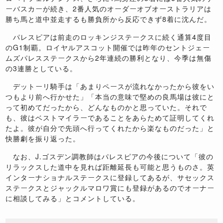
ーバスカーが続き、2番人気のオーダーオブオーストラリアは
勝ち馬と道中並走するも勝負所から反応できず8着に沈んだ。
パレスピアは前走のロッキンジステークスに続く通算4度目
のG1制覇。ロイヤルアスコット開催では昨年のセントジェー
ムズパレスステークスから2年連続の勝利となり、今季は無傷
の3連勝としている。
デットーリ騎手は「あまりペースが流れなかったから彼をい
つもより前へ行かせた」「本当の意味で堅めの良馬場は彼にと
って初めてだったから、どんなものかと思っていた。それで
も、彼はベストマイラーであることをあらためて証明してくれ
たよ。彼が自分で先頭へ行ってくれたから楽なものだった」と
快勝劇を振り返った。
なお、J.ゴスデン調教師はパレスピアの今後について「彼の
リラックスした道中を見れば距離延長も可能と思うものさ。英
インターナショナルステークスに登録してあるが、サセックス
ステークスとジャックルマロワ賞にも登録があるのでオーナー
に相談してみる」とコメントしている。