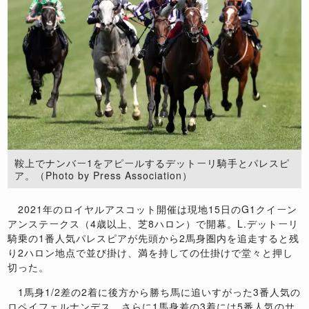
鞍上でナンバー1をアピールするデットーリ騎手とパレスピ
ア。（Photo by Press Association）
2021年のロイヤルアスコット開催は現地15日のG1クイーン
アンステークス（4歳以上、芝8ハロン）で開幕。L.デットーリ
騎乗の1番人気パレスピアが先頭から2馬身圏内を追走すると残
り2ハロン地点で並び掛け、満を持しての仕掛けで堂々と押し
切った。
1馬身1/2差の2着に後方から勝ち馬に追いすがった3番人気の
ロペイフェルナンデス、さらに1馬身差の3着には5番人気のサ