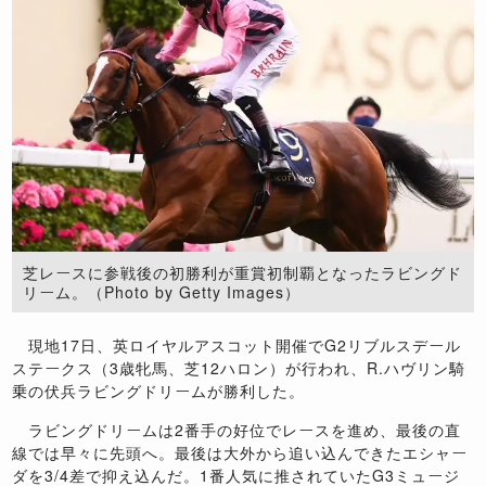
芝レースに参戦後の初勝利が重賞初制覇となったラビングド
リーム。（Photo by Getty Images）
現地17日、英ロイヤルアスコット開催でG2リブルスデール
ステークス（3歳牝馬、芝12ハロン）が行われ、R.ハヴリン騎
乗の伏兵ラビングドリームが勝利した。
ラビングドリームは2番手の好位でレースを進め、最後の直
線では早々に先頭へ。最後は大外から追い込んできたエシャー
ダを3/4差で抑え込んだ。1番人気に推されていたG3ミュージ