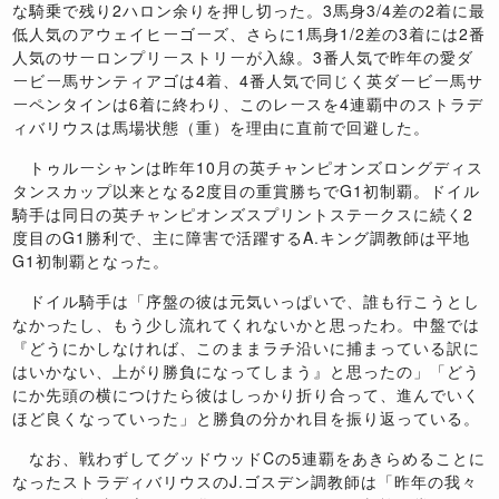
な騎乗で残り2ハロン余りを押し切った。3馬身3/4差の2着に最
低人気のアウェイヒーゴーズ、さらに1馬身1/2差の3着には2番
人気のサーロンプリーストリーが入線。3番人気で昨年の愛ダ
ービー馬サンティアゴは4着、4番人気で同じく英ダービー馬サ
ーペンタインは6着に終わり、このレースを4連覇中のストラデ
ィバリウスは馬場状態（重）を理由に直前で回避した。
トゥルーシャンは昨年10月の英チャンピオンズロングディス
タンスカップ以来となる2度目の重賞勝ちでG1初制覇。ドイル
騎手は同日の英チャンピオンズスプリントステークスに続く2
度目のG1勝利で、主に障害で活躍するA.キング調教師は平地
G1初制覇となった。
ドイル騎手は「序盤の彼は元気いっぱいで、誰も行こうとし
なかったし、もう少し流れてくれないかと思ったわ。中盤では
『どうにかしなければ、このままラチ沿いに捕まっている訳に
はいかない、上がり勝負になってしまう』と思ったの」「どう
にか先頭の横につけたら彼はしっかり折り合って、進んでいく
ほど良くなっていった」と勝負の分かれ目を振り返っている。
なお、戦わずしてグッドウッドCの5連覇をあきらめることに
なったストラディバリウスのJ.ゴスデン調教師は「昨年の我々