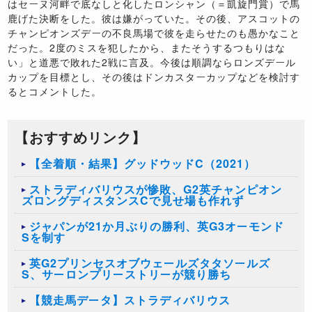
はセーヌ河畔で底なしと化したロンシャン（＝凱旋門賞）で馬
鹿げた決断をした。彼は嫌がっていた。その後、アスコットの
チャンピオンズデーの不良馬場で彼を走らせたのも愚かなこと
だった。2度のミスを犯したから、またそうするつもりはな
い」と道悪で敗れた2戦に言及。今後は順調ならロンズデール
カップを目標とし、その後はドンカスターカップなどを検討す
るとコメントした。
【おすすめリンク】
【全着順・結果】グッドウッドC（2021）
ストラディバリウスが惨敗、G2英チャンピオン
ズロングディスタンスCで見せ場も作れず
ジャパンが21か月ぶりの勝利、英G3オーモンド
Sを制す
英G2プリンセスオブウェールズタタソールズ
S、サーロンプリーストリーが競り勝ち
【競走馬データ】ストラディバリウス