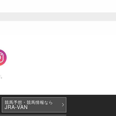
agram
す。
競馬予想・競馬情報なら
JRA-VAN