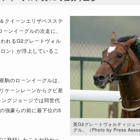
＆クイーンエリザベスステ
ローンイーグルの次走に、
行われるG2グレートヴォル
ハロン）が浮上しているこ
産駒のローンイーグルは、
ハリケーンレーンからクビ差
キングジョージでは同世代
の強豪らの前に最下位の5
英G2グレートヴォルティジュ
グル。（Photo by Press Assoc
プに登録したことが分かっ