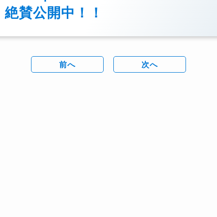
絶賛公開中！！
前へ
次へ