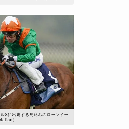
ールSに出走する見込みのローンイー
iation）