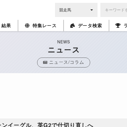
・結果
特集レース
データ検索
NEWS
ニュース
ニュース/コラム
ーンイーグル、英G2で仕切り直しへ