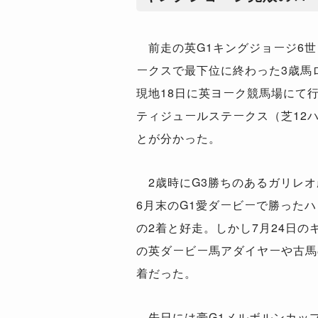
前走の英G1キングジョージ6世
ークスで最下位に終わった3歳馬
現地18日に英ヨーク競馬場にて
ティジュールステークス（芝12
とが分かった。
2歳時にG3勝ちのあるガリレオ
6月末のG1愛ダービーで勝った
の2着と好走。しかし7月24日の
の英ダービー馬アダイヤーや古馬
着だった。
先日には豪G1メルボルンカッ