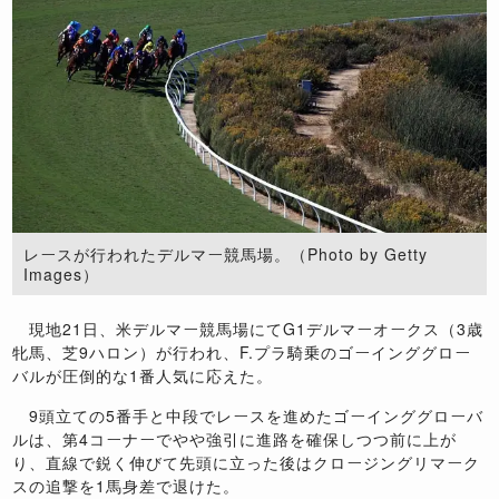
レースが行われたデルマー競馬場。（Photo by Getty
Images）
現地
21
日、米デルマー競馬場にて
G1
デルマーオークス（
3
歳
牝馬、芝
9
ハロン）が行われ、
F.
プラ騎乗のゴーインググロー
バルが圧倒的な
1
番人気に応えた。
9
頭立ての
5
番手と中段でレースを進めたゴーインググローバ
ルは、第
4
コーナーでやや強引に進路を確保しつつ前に上が
り、直線で鋭く伸びて先頭に立った後はクロージングリマーク
スの追撃を
1
馬身差で退けた。