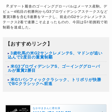
P.
ダマート厩舎のゴーインググローバルはメーマス産駒。デ
ビュー
4
戦目の初勝利から
G3
プロヴィデンシアステークスなど
重賞
3
勝を含む
5
連勝をマークし、前走の
G2
サンクレメンテス
テークス
2
着で連勝こそ止まったものの、今回は
G1
初挑戦で初
制覇を達成した。
【おすすめリンク】
3歳牝馬の米G2サンクレメンテS、マドンが追い
込んで2度目の重賞制覇
米G3プロヴィデンシアS、ゴーインググローバ
ルが重賞2勝目
米G1パシフィッククラシック、トリポリが快勝
でBCクラシックへ前進
なかやまきんに君出演