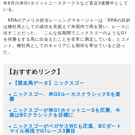
年8月の米G1ホイットニーステークスなど直近3連勝中として
いる。
KRAのアメリカ担当レーシングマネージャーは「KRAの目的
は種牡馬としての成功を見据えて米国内で馬を買い、レースに
出すことだった」「こんな短期間でニックスゴーのようなG1
を何勝もする馬に出会えたことを非常に満足している」とコメ
ント。種牡馬としてのキャリアにも期待を寄せていると語っ
た。
【おすすめリンク】
【競走馬データ】ニックスゴー
ニックスゴー、米G3ルーカスクラシックSを楽
勝
ニックスゴーが米G1ホイットニーSを圧勝、今
後はBCクラシックを目標に
ニックスゴーがペガサスWCも圧逃、BCダート
マイル再現でG1レース3勝目